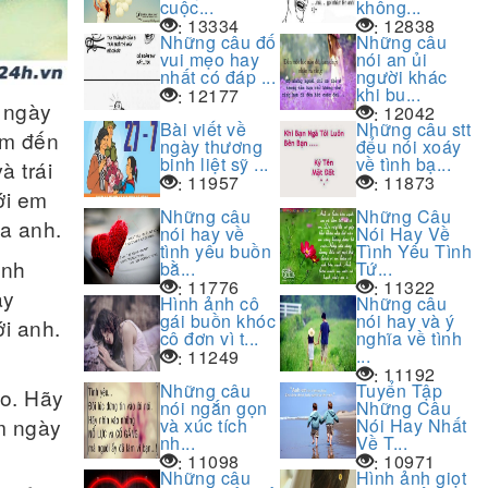
cuộc...
không...
13334
12838
:
:
Những câu đố
Những câu
vui mẹo hay
nói an ủi
nhất có đáp ...
người khác
khi bu...
12177
:
 ngày
12042
:
Bài viết về
Những câu stt
âm đến
ngày thương
đểu nói xoáy
binh liệt sỹ ...
về tình bạ...
à trái
11957
11873
:
:
ới em
Những câu
Những Câu
ủa anh.
nói hay về
Nói Hay Về
tình yêu buồn
Tình Yêu Tình
ạnh
bằ...
Tứ...
11776
11322
:
:
ày
Hình ảnh cô
Những câu
gái buồn khóc
nói hay và ý
i anh.
cô đơn vì t...
nghĩa về tình
...
11249
:
11192
:
Những câu
Tuyển Tập
ao. Hãy
nói ngắn gọn
Những Câu
em ngày
và xúc tích
Nói Hay Nhất
nh...
Về T...
11098
10971
:
:
Những câu
Hình ảnh giọt