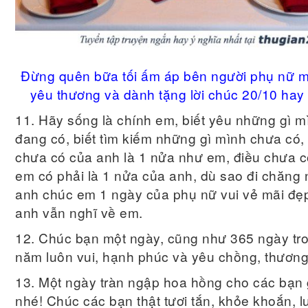
Đừng quên bữa tối ấm áp bên người phụ nữ 
yêu thương và dành tặng lời chúc 20/10 hay
11. Hãy sống là chính em, biết yêu những gì m
đang có, biết tìm kiếm những gì mình chưa có,
chưa có của anh là 1 nửa như em, điều chưa 
em có phải là 1 nửa của anh, dù sao đi chăng
anh chúc em 1 ngày của phụ nữ vui vẻ mãi đẹ
anh vẫn nghĩ về em.
12. Chúc bạn một ngày, cũng như 365 ngày tr
năm luôn vui, hạnh phúc và yêu chồng, thươn
13. Một ngày tràn ngập hoa hồng cho các bạn 
nhé! Chúc các bạn thật tươi tắn, khỏe khoắn, l