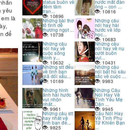
 nhắn
status buồn về
nước mắt đàn
đêm tâm
ông – con ...
h yêu
trạn...
10816
:
10896
:
 em là
Những bài thơ
Những câu
tỏ tình dễ
nói hay hài
ày,
thương ngọt ...
hước về lớp
ên để
học...
10738
:
10683
:
Những câu
Những câu
nói hay về
nói hay về nụ
cuộc sống
cười buồn
bình y...
vui...
10632
10431
:
:
Những stt đểu
Những câu
về tình bạn
nói bất hủ sâu
giả dối xấu...
sắc về cuộc ...
10169
9983
:
:
Những hình
Những Câu
ảnh hài hước
Nói Hay Về
vui nhộn
Tình Yêu Mẹ
nhất...
Dặn ...
9961
9945
:
:
Những câu stt
Câu Nói Hay
hay nhất về
Về Tình Phụ
tình bạn để...
Tử Khiến Bạn
...
9825
: