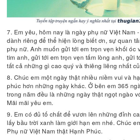
7. Em yêu, hôm nay là ngày phụ nữ Việt Nam -
dành riêng để thể hiện lòng biết ơn, sự quan t
phụ nữ. Anh muốn gửi tới em trọn vẹn khối óc v
tim anh, gửi tới em trọn vẹn tấm lòng anh, gửi t
tất cả những gì cao quý và thiêng liêng nhất c
8. Chúc em một ngày thật nhiều niềm vui và h
phúc hơn những ngày khác. Ở bên em 365 ng
trong năm đều là những ngày thật ngọt ngào vớ
Mãi mãi yêu em.
9. Em có đủ tố chất để vươn lên những đỉnh c
lấy bầu trời xanh làm giới hạn em nhé. Chúc 
Phụ nữ Việt Nam thật Hạnh Phúc.