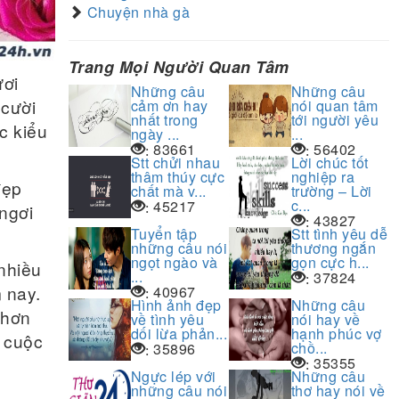
Chuyện nhà gà
Trang Mọi Người Quan Tâm
­ơi
Những câu
Những câu
cư­ời
cảm ơn hay
nói quan tâm
nhất trong
tới người yêu
ác kiểu
ngày ...
...
83661
56402
:
:
Stt chửi nhau
Lời chúc tốt
thâm thúy cực
nghiệp ra
đẹp
chất mà v...
trường – Lời
c...
45217
:
ngơi
43827
:
Tuyển tập
Stt tình yêu dễ
những câu nói
thương ngắn
ngọt ngào và
gọn cực h...
nhiều
...
37824
:
 nay.
40967
:
Hình ảnh đẹp
Những câu
 hơn
về tình yêu
nói hay về
dối lừa phản...
hạnh phúc vợ
g cuộc
chồ...
35896
:
35355
:
Ngực lép với
Những câu
những câu nói
thơ hay nói về