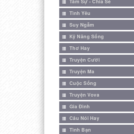
Tâm Sự - Chia Sẻ
Tình Yêu
Suy Ngẫm
Kỹ Năng Sống
Thơ Hay
Truyện Cười
Truyện Ma
Cuộc Sống
Truyện Vova
Gia Đình
Câu Nói Hay
Tình Bạn