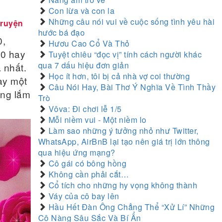
Con lừa và con la
Những câu nói vui về cuộc sống tình yêu hài
truyện
hước bá đạo
0,
Hươu Cao Cổ Và Thỏ
10 hay
Tuyệt chiêu “đọc vị” tính cách người khác
qua 7 dấu hiệu đơn giản
 nhất.
Học ít hơn, tôi bị cả nhà vợ coi thường
ày một
Câu Nói Hay, Bài Thơ Ý Nghĩa Về Tình Thầy
ớng lắm
Trò
Vôva: Đi chơi lễ 1/5
Mỗi niềm vui - Một niềm lo
Làm sao những ý tưởng nhỏ như Twitter,
WhatsApp, AirBnB lại tạo nên giá trị lớn thông
qua hiệu ứng mạng?
Cô gái có bông hồng
Không cần phải cắt…
Cổ tích cho những hy vọng không thành
Váy của cô bay lên
Hầu Hết Đàn Ông Chẳng Thể “Xử Lí” Những
Cô Nàng Sâu Sắc Và Bí Ẩn