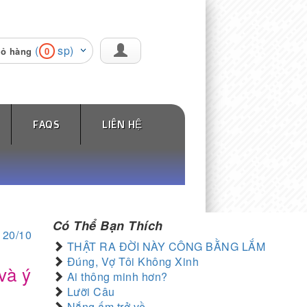
(
sp)
iỏ hàng
0
FAQS
LIÊN HỆ
Có Thể Bạn Thích
 20/10
THẬT RA ĐỜI NÀY CÔNG BẰNG LẮM
Đúng, Vợ Tôi Không Xinh
và ý
Ai thông minh hơn?
Lưỡi Câu
Nắng ấm trở về