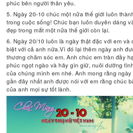
phúc bên người thân yêu.
5. Ngày 20-10 chúc một nửa thế giới luôn thàn
trong cuộc sống! Chúc bạn luôn duyên dáng v
đẹp trong mắt một nửa thế giới còn lại.
6. Ngày 20/10 luôn là ngày thật đặc với em và
biệt với cả anh nữa.Vì đó lại thêm ngày anh đư
th­ương chăm sóc em. Anh chúc em tràn đầy h
phúc ngọt ngào và hãy gìn giữ, nuôi dư­ỡng tìn
của chúng mình em nhé. Anh mong rằng ngày
gần đây nhất anh đư­ợc nói với em rằng chúc b
của anh mọi sự tốt lành.