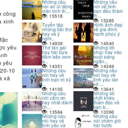
Những câu
Những câu
nói an ủi động
nói về tình
viên tinh th...
bạn đểu thâm
h công
th...
15518
:
à xinh
15285
:
Tuyển tập
Hình ảnh đẹp
những bài thơ
về gia đình
hay và ý
hạnh phúc ý
nghĩ...
...
 đặc
14939
14540
:
:
­ợc yêu
Thơ tán gái
Những lời
hay hài bựa
chúc hay vào
ạnh
đảm bảo xem
buổi sáng
q...
ngắn...
h yêu
14351
14349
:
:
 20-10
Những câu
Những câu
nói hay về
nói hay về
à xã
tình bạn tri kỷ
tình yêu tan
...
vỡ ...
14105
13641
:
:
Những câu
Những stt
nói cảm ơn
chửi khéo
hay nhất dành
thâm độc về
ch...
bạn b...
13584
13396
:
:
Những câu
Những câu
nói hay về
nói chém gió
tình yêu và
hài hước