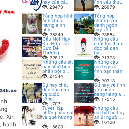
hay của cá...
tình yêu thư...
29473
26879
:
:
Tổng hợp hình
Tổng hợp
ảnh chúc
những câu
mừng sinh
danh ngôn
nhật...
hay về t...
25349
23684
:
:
Câu Nói Hay
Những câu
Khi Hờn Dỗi
chửi tục thâm
Cực Dễ
độc bá đạo
Thương...
ha...
22812
21373
:
:
Những câu stt
Những câu
hay chửi bọn
nói hay về
phản bội b...
tình bạn thân
tr...
21344
:
20313
:
Stt hay chất
Stt hay về tình
đểu độc đáo
yêu buồn
về cuộc
bằng tiếng a...
sống...
17015
:
Anh
17071
:
ắng
Tuyển tập
Những câu
những câu nói
nói bất hủ hay
é. Xin
về quê hương
an ủi người ...
...
16120
:
ẻ, hạnh
16623
: