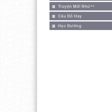
Truyện Mới Nhú^^
Câu Đố Hay
Học Đường