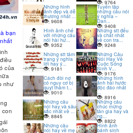
9764
:
Những hình
Tuyển tập
ảnh đẹp và dễ
những câu nói
thương nhất ...
ý nghĩa –
Dan...
9608
:
9408
:
Hình ảnh chế
Những stt đểu
mà bạn
với những câu
và chất nhất
nói hài hư...
về con tra...
 nhất
9352
9248
:
:
ình
Những stt tâm
Những Câu
trạng ý nghĩa
Nói Hay Về
 điều
lời hay ý...
Cuộc Sống
có của
Sinh V...
9181
:
9176
:
 nữa
Cách đòi nợ
Những hình
có nguy cơ bị
ảnh hài hước
p như
quỵt thâm t...
độc đáo nhất
...
9010
:
8916
:
Những câu
Những câu
ong
nói hay và sâu
chúc mừng
g con
sắc nhất về ...
tân gia hay và
ng...
8845
:
8822
gái
:
Những câu
Hình ảnh
uôn
nói hay về mẹ
bánh sinh