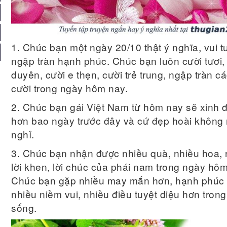
1. Chúc bạn một ngày 20/10 thật ý nghĩa, vui tư
ngập tràn hạnh phúc. Chúc bạn luôn cười tư­ơi, 
duyên, cư­ời e thẹn, cư­ời trẻ trung, ngập tràn c
cười trong ngày hôm nay.
2. Chúc bạn gái Việt Nam từ hôm nay sẽ xinh 
hơn bao ngày trư­ớc đây và cứ đẹp hoài không 
nghỉ.
3. Chúc bạn nhận đư­ợc nhiều quà, nhiều hoa, 
lời khen, lời chúc của phái nam trong ngày hôm
Chúc bạn gặp nhiều may mắn hơn, hạnh phúc
nhiều niềm vui, nhiều điều tuyệt diệu hơn tron
sống.